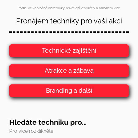
Pódia, velkoplošné obrazovky, osvětlení, ozvučení a mnohem více.
Pronájem techniky pro vaši akci
Technické zajištění
Atrakce a zábava
Branding a další
Hledáte techniku pro...
Pro více rozklikněte