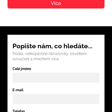
Více
.
Popište nám, co hledáte...
Pódia, velkoplošné obrazovky, osvětlení,
ozvučení a mnohem více.
Celé jméno
E-mail
Telefon