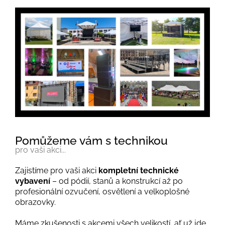
Pomůžeme vám s technikou
pro vaši akci...
Zajistíme pro vaši akci
kompletní technické
vybavení
– od pódií, stanů a konstrukcí až po
profesionální ozvučení, osvětlení a velkoplošné
obrazovky.
Máme zkušenosti s akcemi všech velikostí, ať už jde