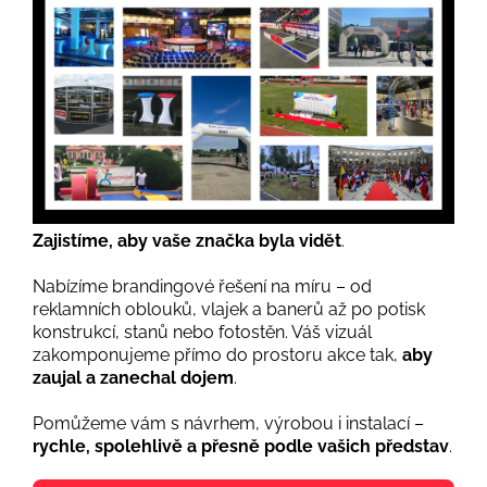
Chcete být vidět?
Podívejte se do sekce brandingu...
Zajistíme, aby vaše značka byla vidět
.
Nabízíme brandingové řešení na míru – od
reklamních oblouků, vlajek a banerů až po potisk
konstrukcí, stanů nebo fotostěn. Váš vizuál
zakomponujeme přímo do prostoru akce tak,
aby
zaujal a zanechal dojem
.
Pomůžeme vám s návrhem, výrobou i instalací –
rychle, spolehlivě a přesně podle vašich představ
.