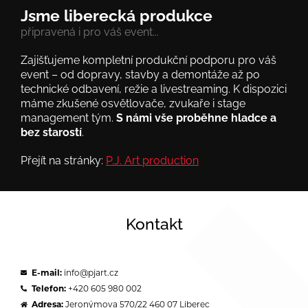
Jsme liberecká produkce
připravená i pro váš event...
Zajišťujeme kompletní produkční podporu pro váš
event – od dopravy, stavby a demontáže až po
technické odbavení, režie a livestreaming. K dispozici
máme zkušené osvětlovače, zvukaře i stage
management tým.
S námi vše proběhne hladce a
bez starostí
.
Přejít na stránky:
P.J. Art production
Kontakt
E-mail:
info@pjart.cz
Telefon:
+420 605 980 002
Adresa:
Jeronýmova 570/22 460 07 Liberec